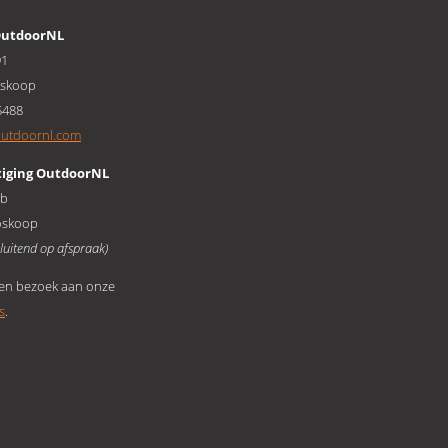
OutdoorNL
91
oskoop
5488
outdoornl.com
tiging OutdoorNL
1b
oskoop
sluitend op afspraak)
en bezoek aan onze
s
.