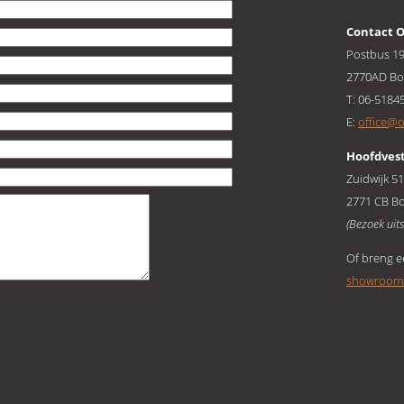
Contact 
Postbus 1
2770AD B
T: 06-5184
E:
office@
Hoofdves
Zuidwijk 5
2771 CB B
(Bezoek uit
Of breng e
showroom